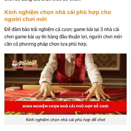
Kinh nghiệm chọn nhà cái phù hợp cho
người chơi mới
Để đảm bảo trải nghiệm cá cược game bài tại 3 nhà cái
chơi game bài uy tín hàng đầu thuận lợi, người chơi mới
cần có phương pháp chọn lựa phù hợp.
Kinh nghiệm chọn nhà cái phù hợp để chơi