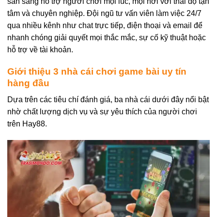
sẵn sàng hỗ trợ người chơi mọi lúc, mọi nơi với thái độ tận
tâm và chuyên nghiệp. Đội ngũ tư vấn viên làm việc 24/7
qua nhiều kênh như chat trực tiếp, điện thoại và email để
nhanh chóng giải quyết mọi thắc mắc, sự cố kỹ thuật hoặc
hỗ trợ về tài khoản.
Giới thiệu 3 nhà cái chơi game bài uy tín
hàng đầu
Dựa trên các tiêu chí đánh giá, ba nhà cái dưới đây nổi bật
nhờ chất lượng dịch vụ và sự yêu thích của người chơi
trên Hay88.