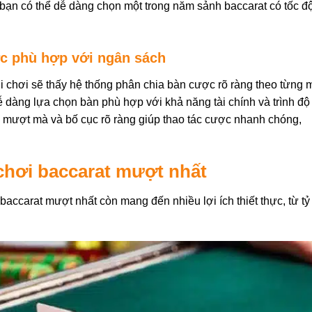
 bạn có thể dễ dàng chọn một trong năm sảnh baccarat có tốc đ
c phù hợp với ngân sách
i chơi sẽ thấy hệ thống phân chia bàn cược rõ ràng theo từng
dễ dàng lựa chọn bàn phù hợp với khả năng tài chính và trình độ
ộ mượt mà và bố cục rõ ràng giúp thao tác cược nhanh chóng,
 chơi baccarat mượt nhất
accarat mượt nhất còn mang đến nhiều lợi ích thiết thực, từ tỷ 