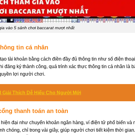
ia vào 5 sảnh chơi baccarat mượt nhất
thông tin cá nhân
tạo tài khoản bằng cách điền đầy đủ thông tin như số điện thoại
hi đăng ký thành công, quá trình xác thực thông tin cá nhân là b
uyền lợi người chơi.
8 Giải Thích Dễ Hiểu Cho Người Mới
cổng thanh toán an toàn
hiện đại như chuyển khoản ngân hàng, ví điện tử phổ biến và
h chóng, chỉ trong vài giây, giúp người chơi tiết kiệm thời gian