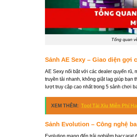
Tổng quan về
Sảnh AE Sexy – Giao diện gợi c
AE Sexy nổi bật với các dealer quyến rũ,
truyền tải nhanh, không giật lag giúp bạn t
lượt truy cập cao nhất trong 5 sảnh chơi b
XEM THÊM:
Tool Tài Xỉu Miễn Phí 
Sảnh Evolution – Công nghệ bac
Evolution mang đến trải nghiệm baccarat 