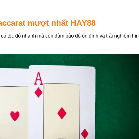
baccarat mượt nhất HAY88
 có tốc độ nhanh mà còn đảm bảo độ ổn định và trải nghiệm hì