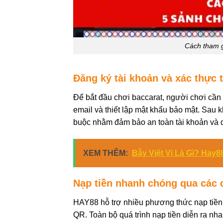
Cách tham g
Đăng ký tài khoản và xác thực 
Để bắt đầu chơi baccarat, người chơi cần 
email và thiết lập mật khẩu bảo mật. Sau k
buộc nhằm đảm bảo an toàn tài khoản và q
XEM THÊM:
Bẫy Việt Vị Là Gì? Hay8
Nạp tiền nhanh chóng qua các 
HAY88 hỗ trợ nhiều phương thức nạp tiền 
QR. Toàn bộ quá trình nạp tiền diễn ra nhan