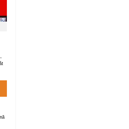
,
ắt
 mã
.