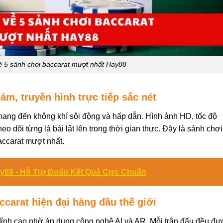
 5 sảnh chơi baccarat mượt nhất Hay88
ảm, truyền hình trực tiếp sắc nét
 mang đến không khí sôi động và hấp dẫn. Hình ảnh HD, tốc độ
heo dõi từng lá bài lật lên trong thời gian thực. Đây là sảnh chơi
accarat mượt nhất.
Hay88 - Hỗ Trợ Đoán Kết Quả Cực Chuẩn
carat hiện đại hàng đầu thế giới
đỉnh cao nhờ áp dụng công nghệ AI và AR. Mỗi trận đấu đều đ