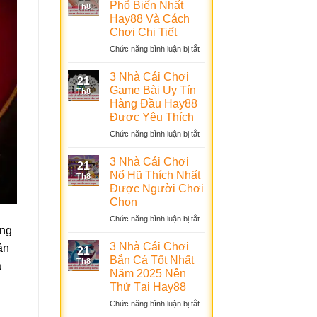
Phổ Biến Nhất
Th8
Hay88 Và Cách
Chơi Chi Tiết
ở
Chức năng bình luận bị tắt
3
Loại
3 Nhà Cái Chơi
21
Hình
Game Bài Uy Tín
Th8
Xổ
Hàng Đầu Hay88
Số
Được Yêu Thích
Phổ
Biến
ở
Chức năng bình luận bị tắt
Nhất
3
Hay88
Nhà
3 Nhà Cái Chơi
21
Và
Cái
Nổ Hũ Thích Nhất
Th8
Cách
Chơi
Được Người Chơi
Chơi
Game
Chọn
Chi
Bài
Tiết
Uy
ở
Chức năng bình luận bị tắt
ong
Tín
3
Hàng
Nhà
3 Nhà Cái Chơi
ân
21
Đầu
Cái
Bắn Cá Tốt Nhất
Th8
à
Hay88
Chơi
Năm 2025 Nên
Được
Nổ
Thử Tại Hay88
Yêu
Hũ
Thích
Thích
ở
Chức năng bình luận bị tắt
Nhất
3