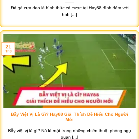
Đá gà cựa dao là hình thức cá cược tại Hay88 đình đám với
tính [...]
21
Th8
Bẫy Việt Vị Là Gì? Hay88 Giải Thích Dễ Hiểu Cho Người
Mới
Bẫy việt vị là gì? Nó là một trong những chiến thuật phòng ngự
quan [...]