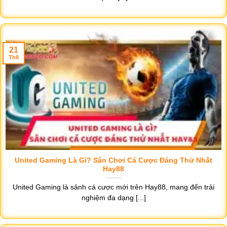
21
Th8
United Gaming Là Gì? Sân Chơi Cá Cược Đáng Thử Nhất
Hay88
United Gaming là sảnh cá cược mới trên Hay88, mang đến trải
nghiệm đa dạng [...]