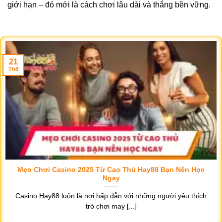
giới hạn – đó mới là cách chơi lâu dài và thắng bền vững.
21
Th8
Mẹo Chơi Casino 2025 Từ Cao Thủ Hay88 Bạn Nên Học
Ngay
Casino Hay88 luôn là nơi hấp dẫn với những người yêu thích
trò chơi may [...]