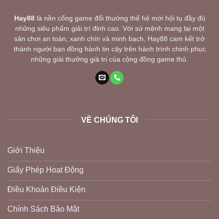
Hay88
là nền cổng game đổi thưởng thế hệ mới hội tụ đầy đủ
những siêu phẩm giải trí đỉnh cao. Với sứ mệnh mang lại một
sân chơi an toàn, xanh chín và minh bạch, Hay88 cam kết trở
thành người bạn đồng hành tin cậy trên hành trình chinh phục
những giải thưởng giá trị của cộng đồng game thủ.
VỀ CHÚNG TÔI
Giới Thiệu
Giấy Phép Hoạt Động
Điều Khoản Điều Kiện
Chính Sách Bảo Mật