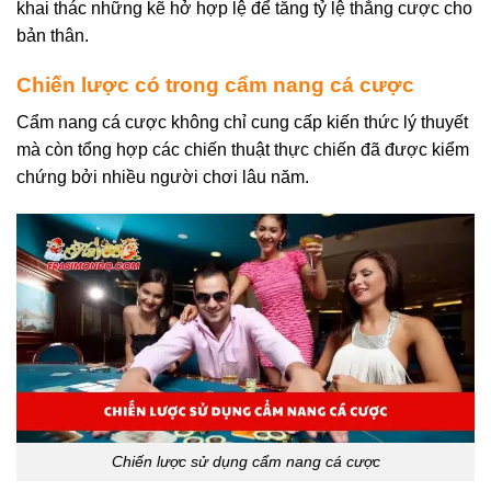
khai thác những kẽ hở hợp lệ để tăng tỷ lệ thắng cược cho
bản thân.
Chiến lược có trong cẩm nang cá cược
Cẩm nang cá cược không chỉ cung cấp kiến thức lý thuyết
mà còn tổng hợp các chiến thuật thực chiến đã được kiểm
chứng bởi nhiều người chơi lâu năm.
Chiến lược sử dụng cẩm nang cá cược