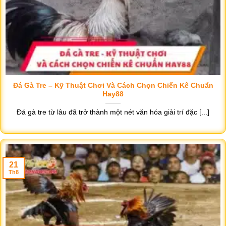
Đá Gà Tre – Kỹ Thuật Chơi Và Cách Chọn Chiến Kê Chuẩn
Hay88
Đá gà tre từ lâu đã trở thành một nét văn hóa giải trí đặc [...]
21
Th8