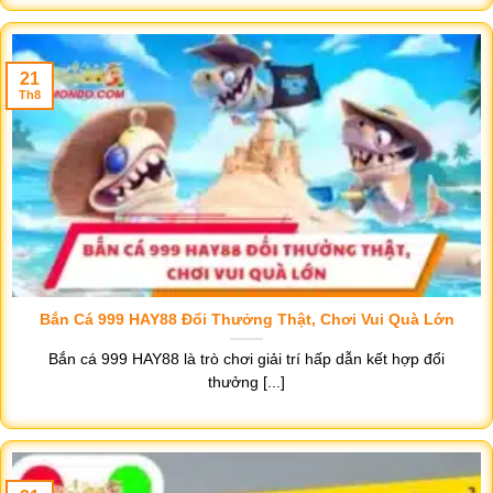
21
Th8
Bắn Cá 999 HAY88 Đổi Thưởng Thật, Chơi Vui Quà Lớn
Bắn cá 999 HAY88 là trò chơi giải trí hấp dẫn kết hợp đổi
thưởng [...]