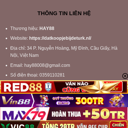
THÔNG TIN LIÊN HỆ
Thương hiệu:
HAY88
Website:
https://datkoopjebijdeturk.nl/
Địa chỉ: 34 P. Nguyễn Hoàng, Mỹ Đình, Cầu Giấy, Hà
Nội, Việt Nam
Email:
hay88008@gmail.com
Số điện thoại: 0359110281
SiteMap
hashtag:
#Hay88#CongGameHay88#NhaCaiHay88#Hay88UyTin
Copyright 2026 ©
OPEN ON TOP-DAVISON