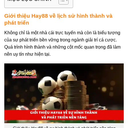
Giới thiệu Hay88 về lịch sử hình thành và
phát triển
Không chỉ là một nhà cái trực tuyến mà còn là biểu tượng
của sự phát triển bền vững trong ngành giải trí cá cược.
Quá trình hình thành và những cột mốc quan trọng đã làm
nên uy tín như hiện tại.