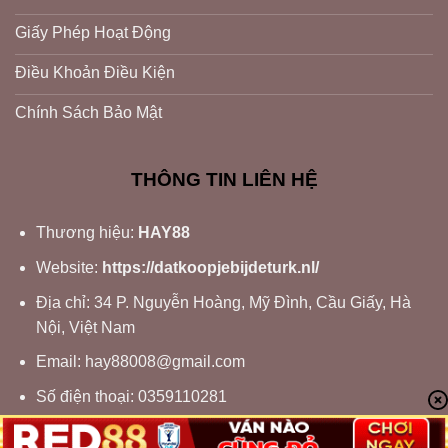
Giấy Phép Hoạt Động
Điều Khoản Điều Kiện
Chính Sách Bảo Mật
THÔNG TIN LIÊN HỆ
Thương hiệu:
HAY88
Website:
https://datkoopjebijdeturk.nl/
Địa chỉ: 34 P. Nguyễn Hoàng, Mỹ Đình, Cầu Giấy, Hà
Nội, Việt Nam
Email:
hay88008@gmail.com
Số điện thoại: 0359110281
SiteMap