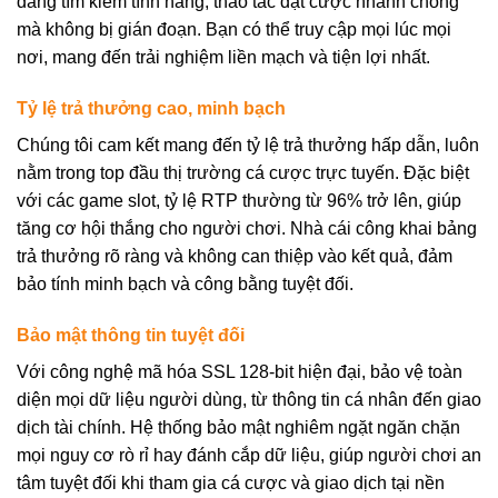
dàng tìm kiếm tính năng, thao tác đặt cược nhanh chóng
mà không bị gián đoạn. Bạn có thể truy cập mọi lúc mọi
nơi, mang đến trải nghiệm liền mạch và tiện lợi nhất.
Tỷ lệ trả thưởng cao, minh bạch
Chúng tôi cam kết mang đến tỷ lệ trả thưởng hấp dẫn, luôn
nằm trong top đầu thị trường cá cược trực tuyến. Đặc biệt
với các game slot, tỷ lệ RTP thường từ 96% trở lên, giúp
tăng cơ hội thắng cho người chơi. Nhà cái công khai bảng
trả thưởng rõ ràng và không can thiệp vào kết quả, đảm
bảo tính minh bạch và công bằng tuyệt đối.
Bảo mật thông tin tuyệt đối
Với công nghệ mã hóa SSL 128-bit hiện đại, bảo vệ toàn
diện mọi dữ liệu người dùng, từ thông tin cá nhân đến giao
dịch tài chính. Hệ thống bảo mật nghiêm ngặt ngăn chặn
mọi nguy cơ rò rỉ hay đánh cắp dữ liệu, giúp người chơi an
tâm tuyệt đối khi tham gia cá cược và giao dịch tại nền