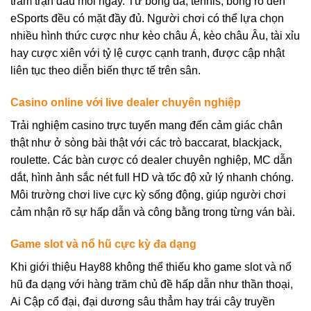
trăm trận đấu mỗi ngày. Từ bóng đá, tennis, bóng rổ đến
eSports đều có mặt đầy đủ. Người chơi có thể lựa chọn
nhiều hình thức cược như kèo châu Á, kèo châu Âu, tài xỉu
hay cược xiên với tỷ lệ cược cạnh tranh, được cập nhật
liên tục theo diễn biến thực tế trên sân.
Casino online với live dealer chuyên nghiệp
Trải nghiệm casino trực tuyến mang đến cảm giác chân
thật như ở sòng bài thật với các trò baccarat, blackjack,
roulette. Các bàn cược có dealer chuyên nghiệp, MC dẫn
dắt, hình ảnh sắc nét full HD và tốc độ xử lý nhanh chóng.
Môi trường chơi live cực kỳ sống động, giúp người chơi
cảm nhận rõ sự hấp dẫn và công bằng trong từng ván bài.
Game slot và nổ hũ cực kỳ đa dạng
Khi giới thiệu Hay88 không thể thiếu kho game slot và nổ
hũ đa dạng với hàng trăm chủ đề hấp dẫn như thần thoại,
Ai Cập cổ đại, đại dương sâu thẳm hay trái cây truyền