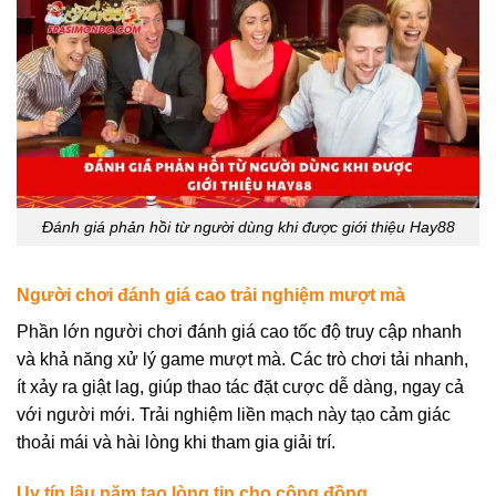
Đánh giá phản hồi từ người dùng khi được giới thiệu Hay88
Người chơi đánh giá cao trải nghiệm mượt mà
Phần lớn người chơi đánh giá cao tốc độ truy cập nhanh
và khả năng xử lý game mượt mà. Các trò chơi tải nhanh,
ít xảy ra giật lag, giúp thao tác đặt cược dễ dàng, ngay cả
với người mới. Trải nghiệm liền mạch này tạo cảm giác
thoải mái và hài lòng khi tham gia giải trí.
Uy tín lâu năm tạo lòng tin cho cộng đồng