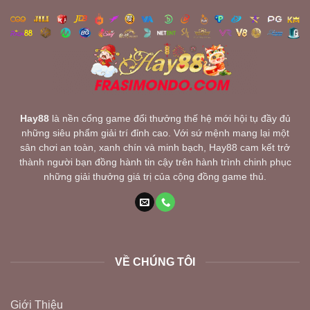
Hay88
là nền cổng game đổi thưởng thế hệ mới hội tụ đầy đủ
những siêu phẩm giải trí đỉnh cao. Với sứ mệnh mang lại một
sân chơi an toàn, xanh chín và minh bạch, Hay88 cam kết trở
thành người bạn đồng hành tin cậy trên hành trình chinh phục
những giải thưởng giá trị của cộng đồng game thủ.
VỀ CHÚNG TÔI
Giới Thiệu