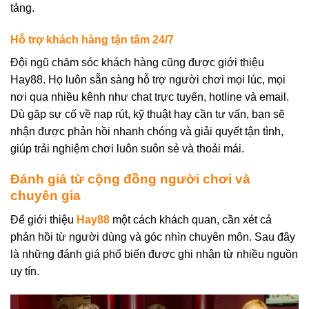
tảng.
Hỗ trợ khách hàng tận tâm 24/7
Đội ngũ chăm sóc khách hàng cũng được giới thiệu
Hay88. Họ luôn sẵn sàng hỗ trợ người chơi mọi lúc, mọi
nơi qua nhiều kênh như chat trực tuyến, hotline và email.
Dù gặp sự cố về nạp rút, kỹ thuật hay cần tư vấn, bạn sẽ
nhận được phản hồi nhanh chóng và giải quyết tận tình,
giúp trải nghiệm chơi luôn suôn sẻ và thoải mái.
Đánh giá từ cộng đồng người chơi và
chuyên gia
Để giới thiệu
Hay88
một cách khách quan, cần xét cả
phản hồi từ người dùng và góc nhìn chuyên môn. Sau đây
là những đánh giá phổ biến được ghi nhận từ nhiều nguồn
uy tín.