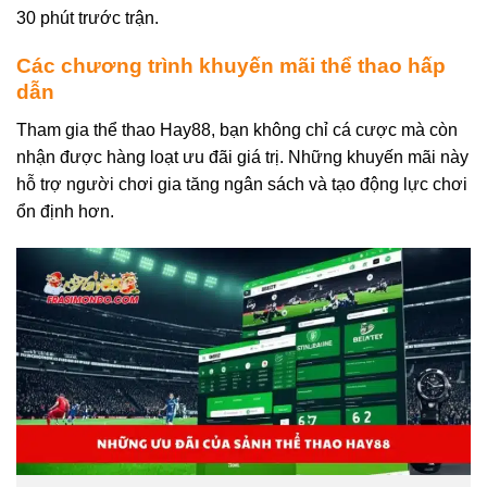
30 phút trước trận.
Các chương trình khuyến mãi thể thao hấp
dẫn
Tham gia thể thao Hay88, bạn không chỉ cá cược mà còn
nhận được hàng loạt ưu đãi giá trị. Những khuyến mãi này
hỗ trợ người chơi gia tăng ngân sách và tạo động lực chơi
ổn định hơn.