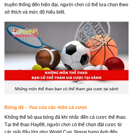
truyền thống đến hiện đại, người chơi có thể lựa chọn theo
sở thích và mức độ hiểu biết.
Những môn thể thao bạn có thể tham gia cược tại sảnh
Bóng đá – Vua của các môn cá cược
Không thể bỏ qua bóng đá khi nhắc đến cá cược thể thao.
Tại thể thao Hay88, người chơi có thể chọn đặt cược từ
các giải đấu lớn như World Cup, Ngoại hạng Anh đến