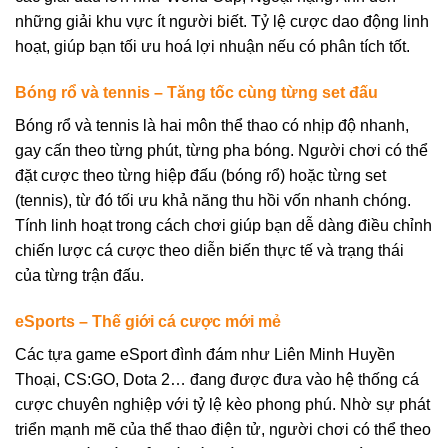
những giải khu vực ít người biết. Tỷ lệ cược dao động linh
hoạt, giúp bạn tối ưu hoá lợi nhuận nếu có phân tích tốt.
Bóng rổ và tennis – Tăng tốc cùng từng set đấu
Bóng rổ và tennis là hai môn thể thao có nhịp độ nhanh,
gay cấn theo từng phút, từng pha bóng. Người chơi có thể
đặt cược theo từng hiệp đấu (bóng rổ) hoặc từng set
(tennis), từ đó tối ưu khả năng thu hồi vốn nhanh chóng.
Tính linh hoạt trong cách chơi giúp bạn dễ dàng điều chỉnh
chiến lược cá cược theo diễn biến thực tế và trạng thái
của từng trận đấu.
eSports – Thế giới cá cược mới mẻ
Các tựa game eSport đình đám như Liên Minh Huyền
Thoại, CS:GO, Dota 2… đang được đưa vào hệ thống cá
cược chuyên nghiệp với tỷ lệ kèo phong phú. Nhờ sự phát
triển mạnh mẽ của thể thao điện tử, người chơi có thể theo