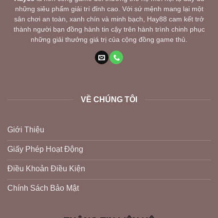
những siêu phẩm giải trí đỉnh cao. Với sứ mệnh mang lại một
sân chơi an toàn, xanh chín và minh bạch, Hay88 cam kết trở
thành người bạn đồng hành tin cậy trên hành trình chinh phục
những giải thưởng giá trị của cộng đồng game thủ.
VỀ CHÚNG TÔI
Giới Thiệu
Giấy Phép Hoạt Động
Điều Khoản Điều Kiện
Chính Sách Bảo Mật