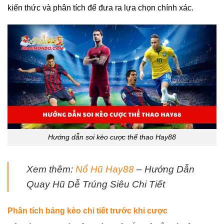
kiến thức và phân tích để đưa ra lựa chọn chính xác.
Hướng dẫn soi kèo cược thể thao Hay88
Xem thêm:
Nổ Hũ Hay88
– Hướng Dẫn
Quay Hũ Dễ Trúng Siêu Chi Tiết
Phân tích bảng kèo chi tiết trước khi cược